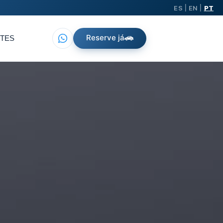
ES
EN
PT
|
|
Reserve já
TES