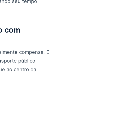
uando seu tempo
to com
ralmente compensa. E
nsporte público
ue ao centro da
aremos o carro onde