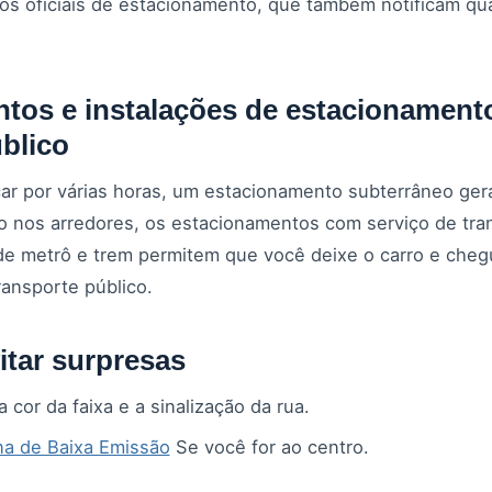
ivos oficiais de estacionamento, que também notificam q
tos e instalações de estacionamen
blico
car por várias horas, um estacionamento subterrâneo ge
o nos arredores, os estacionamentos com serviço de tra
de metrô e trem permitem que você deixe o carro e cheg
ransporte público.
itar surpresas
 cor da faixa e a sinalização da rua.
a de Baixa Emissão
Se você for ao centro.
s longas, considere alugar com
entrega em domicílio
Deix