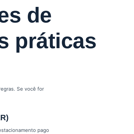
es de
s práticas
egras. Se você for
ER)
 estacionamento pago