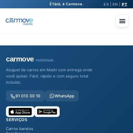
ES
EN
PT
É fácil, é Carmove.
|
|
carmove
mobilidade
Aluguel de carros em Madri com entrega onde
você quiser. Fácil, rápido e com seguro total
incluído.
91 013 30 10
WhatsApp
SERVIÇOS
Carros baratos