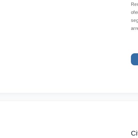
Ren
ofe
seg
arr
Ci