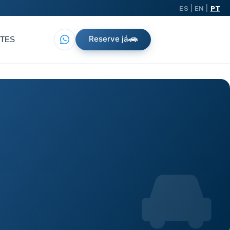
ES
EN
PT
|
|
Reserve já
TES