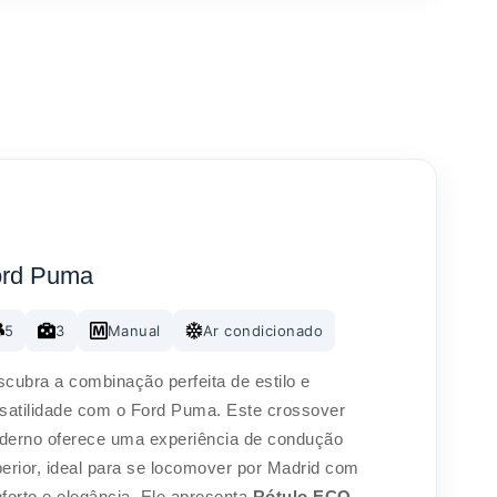
ord Puma
5
3
Manual
Ar condicionado
cubra a combinação perfeita de estilo e
satilidade com o Ford Puma. Este crossover
erno oferece uma experiência de condução
erior, ideal para se locomover por Madrid com
forto e elegância. Ele apresenta
Rótulo
ECO
.