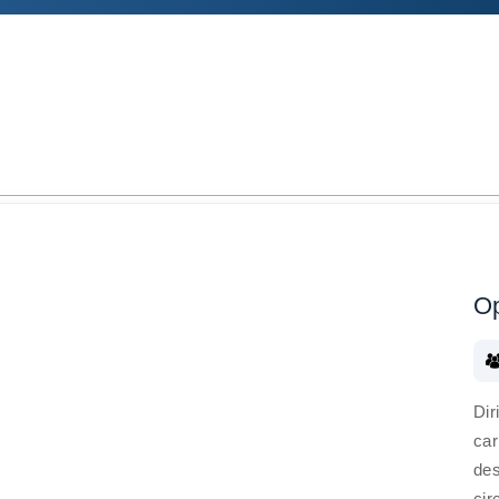
Op
Dir
car
des
cir