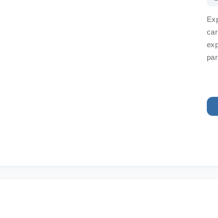
Exp
car
exp
par