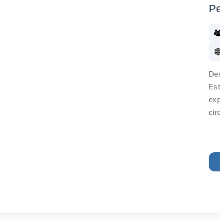
Pe
Des
Est
exp
cir