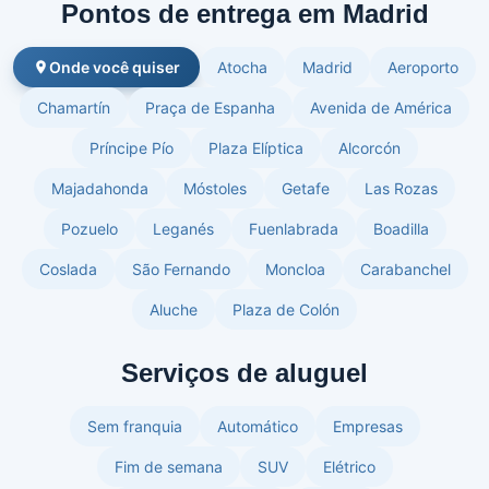
Pontos de entrega em Madrid
Onde você quiser
Atocha
Madrid
Aeroporto
Chamartín
Praça de Espanha
Avenida de América
Príncipe Pío
Plaza Elíptica
Alcorcón
Majadahonda
Móstoles
Getafe
Las Rozas
Pozuelo
Leganés
Fuenlabrada
Boadilla
Coslada
São Fernando
Moncloa
Carabanchel
Aluche
Plaza de Colón
Serviços de aluguel
Sem franquia
Automático
Empresas
Fim de semana
SUV
Elétrico