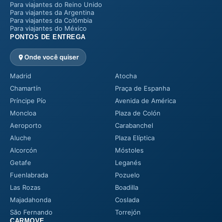
Para viajantes do Reino Unido
Para viajantes da Argentina
Para viajantes da Colômbia
Para viajantes do México
PONTOS DE ENTREGA
Onde você quiser
Madrid
Atocha
Chamartín
Praça de Espanha
Príncipe Pío
Avenida de América
Moncloa
Plaza de Colón
Aeroporto
Carabanchel
Aluche
Plaza Elíptica
Alcorcón
Móstoles
Getafe
Leganés
Fuenlabrada
Pozuelo
Las Rozas
Boadilla
Majadahonda
Coslada
São Fernando
Torrejón
CARMOVE