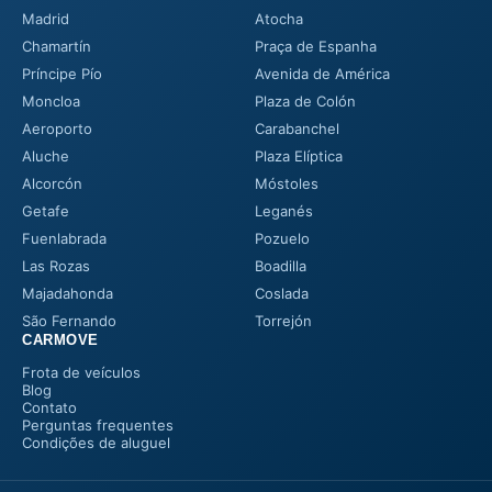
Madrid
Atocha
Chamartín
Praça de Espanha
Príncipe Pío
Avenida de América
Moncloa
Plaza de Colón
Aeroporto
Carabanchel
Aluche
Plaza Elíptica
Alcorcón
Móstoles
Getafe
Leganés
Fuenlabrada
Pozuelo
Las Rozas
Boadilla
Majadahonda
Coslada
São Fernando
Torrejón
CARMOVE
Frota de veículos
Blog
Contato
Perguntas frequentes
Condições de aluguel