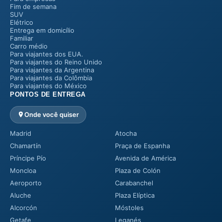
Fim de semana
SUV
Elétrico
Entrega em domicílio
Familiar
Carro médio
Para viajantes dos EUA.
Para viajantes do Reino Unido
Para viajantes da Argentina
Para viajantes da Colômbia
Para viajantes do México
PONTOS DE ENTREGA
Onde você quiser
Madrid
Atocha
Chamartín
Praça de Espanha
Príncipe Pío
Avenida de América
Moncloa
Plaza de Colón
Aeroporto
Carabanchel
Aluche
Plaza Elíptica
Alcorcón
Móstoles
Getafe
Leganés