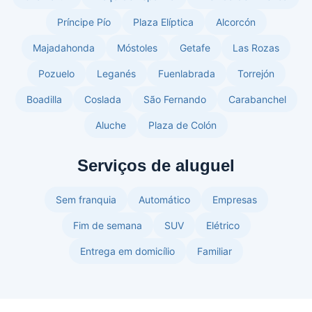
Príncipe Pío
Plaza Elíptica
Alcorcón
Majadahonda
Móstoles
Getafe
Las Rozas
Pozuelo
Leganés
Fuenlabrada
Torrejón
Boadilla
Coslada
São Fernando
Carabanchel
Aluche
Plaza de Colón
Serviços de aluguel
Sem franquia
Automático
Empresas
Fim de semana
SUV
Elétrico
Entrega em domicílio
Familiar