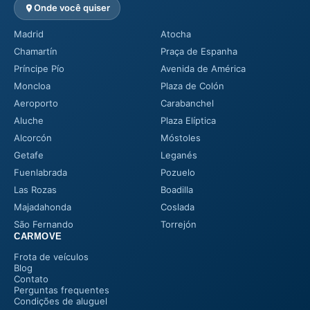
Onde você quiser
Madrid
Atocha
Chamartín
Praça de Espanha
Príncipe Pío
Avenida de América
Moncloa
Plaza de Colón
Aeroporto
Carabanchel
Aluche
Plaza Elíptica
Alcorcón
Móstoles
Getafe
Leganés
Fuenlabrada
Pozuelo
Las Rozas
Boadilla
Majadahonda
Coslada
São Fernando
Torrejón
CARMOVE
Frota de veículos
Blog
Contato
Perguntas frequentes
Condições de aluguel