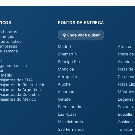
VIÇOS
PONTOS DE ENTREGA
s baratos
Onde você quiser
ranquia
 automático
 empresas
Madrid
Atocha
de semana
Chamartín
Praça de
ico
Príncipe Pío
Avenida 
ga em domicílio
Moncloa
Plaza de
iar
 médio
Aeroporto
Carabanc
viajantes dos EUA.
Aluche
Plaza Elíp
viajantes do Reino Unido
viajantes da Argentina
Alcorcón
Móstole
viajantes da Colômbia
viajantes do México
Getafe
Leganés
Fuenlabrada
Pozuelo
Las Rozas
Boadilla
Majadahonda
Coslada
São Fernando
Torrejón