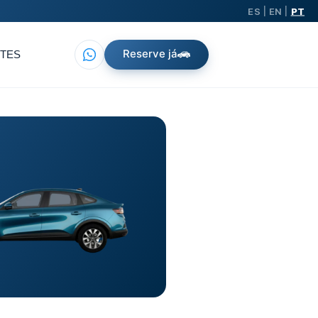
ES
EN
PT
|
|
Reserve já
TES