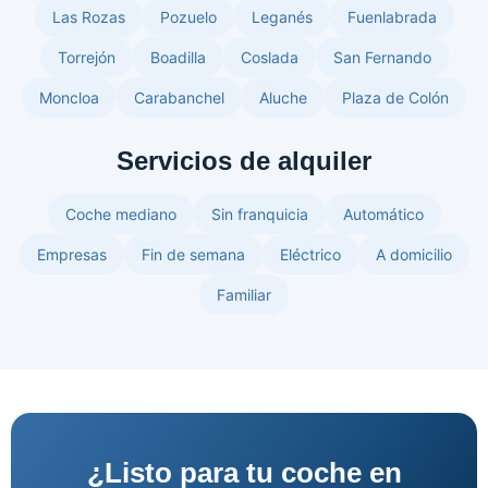
Las Rozas
Pozuelo
Leganés
Fuenlabrada
Torrejón
Boadilla
Coslada
San Fernando
Moncloa
Carabanchel
Aluche
Plaza de Colón
Servicios de alquiler
Coche mediano
Sin franquicia
Automático
Empresas
Fin de semana
Eléctrico
A domicilio
Familiar
¿Listo para tu coche en