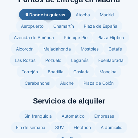
Donde tú quieras
Atocha
Madrid
Aeropuerto
Chamartín
Plaza de España
Avenida de América
Príncipe Pío
Plaza Elíptica
Alcorcón
Majadahonda
Móstoles
Getafe
Las Rozas
Pozuelo
Leganés
Fuenlabrada
Torrejón
Boadilla
Coslada
Moncloa
Carabanchel
Aluche
Plaza de Colón
Servicios de alquiler
Sin franquicia
Automático
Empresas
Fin de semana
SUV
Eléctrico
A domicilio