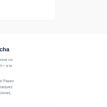
ocha
rmove no
l— a la
el Paseo
Aranjuez
ciones,