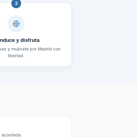
3
nduce y disfruta
aves y muévete por Madrid con
libertad.
ra acordada.