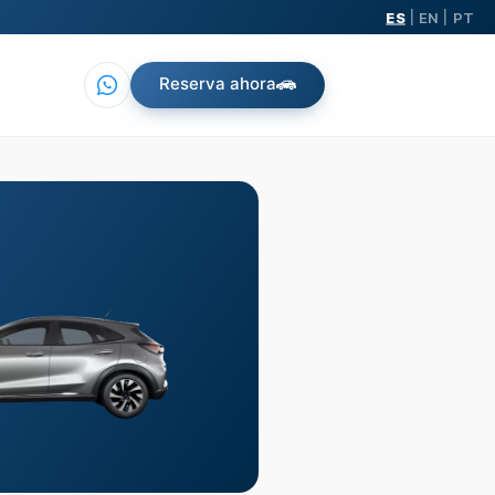
ES
EN
PT
|
|
Reserva ahora