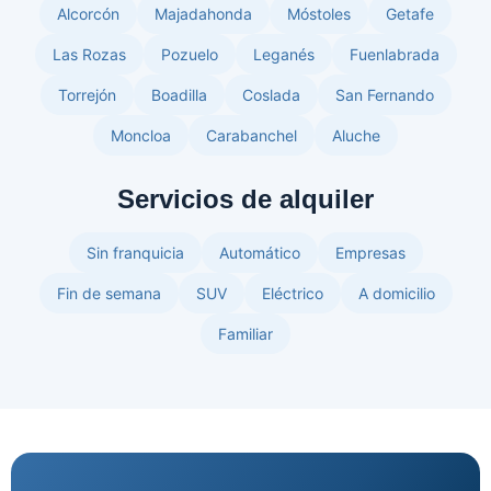
Alcorcón
Majadahonda
Móstoles
Getafe
Las Rozas
Pozuelo
Leganés
Fuenlabrada
Torrejón
Boadilla
Coslada
San Fernando
Moncloa
Carabanchel
Aluche
Servicios de alquiler
Sin franquicia
Automático
Empresas
Fin de semana
SUV
Eléctrico
A domicilio
Familiar