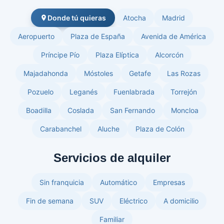
Donde tú quieras
Atocha
Madrid
Aeropuerto
Plaza de España
Avenida de América
Príncipe Pío
Plaza Elíptica
Alcorcón
Majadahonda
Móstoles
Getafe
Las Rozas
Pozuelo
Leganés
Fuenlabrada
Torrejón
Boadilla
Coslada
San Fernando
Moncloa
Carabanchel
Aluche
Plaza de Colón
Servicios de alquiler
Sin franquicia
Automático
Empresas
Fin de semana
SUV
Eléctrico
A domicilio
Familiar